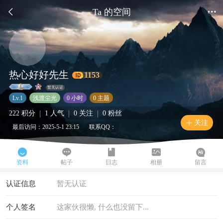


Ta 的空间
热心好好先生
1153
暂无认证
Lv.1
浅渡尘光
0 小时
0 主题
|
|
|
222 积分
1 人气
0 关注
0 粉丝
关注

最后访问：2025-5-1 23:15
联系QQ：





资料
帖子
日志
相册
留言
认证信息
暂无认证
个人签名
这家伙很懒, 什么也没留下...