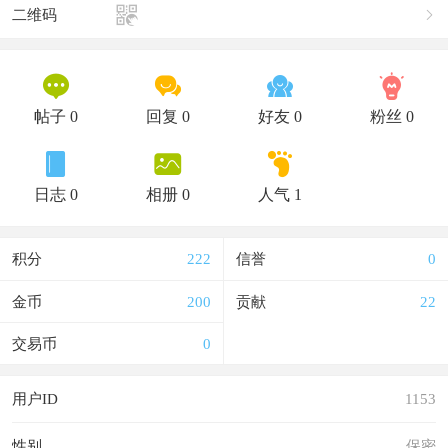

二维码





帖子 0
回复 0
好友 0
粉丝 0



日志 0
相册 0
人气 1
积分
222
信誉
0
金币
200
贡献
22
交易币
0
用户ID
1153
性别
保密