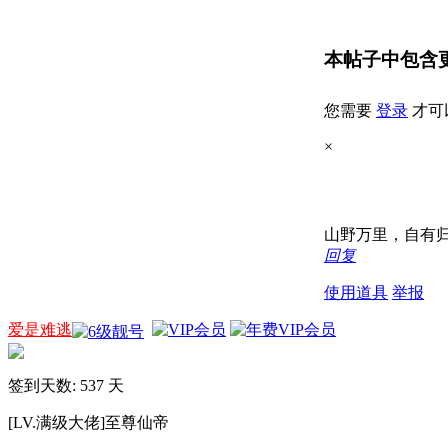
本帖子中包含
您需要
登录
才可
×
山野万里，自有
回复
使用道具
举报
爱是难逃
签到天数: 537 天
[LV.满级大佬]至尊仙帝